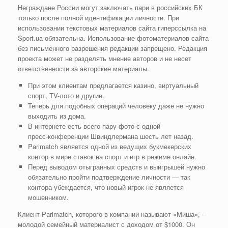
Неграждане России могут заключать пари в российских БК
только после полной идентификации личности. При
использовании текстовых материалов сайта гиперссылка на
Sport.ua обязательна. Использование фотоматериалов сайта
без письменного разрешения редакции запрещено. Редакция
проекта может не разделять мнение авторов и не несет
ответственности за авторские материалы.
При этом клиентам предлагается казино, виртуальный
спорт, TV-лото и другие.
Теперь для подобных операций человеку даже не нужно
выходить из дома.
В интернете есть всего пару фото с одной
пресс‑конференции Швиндлермана шесть лет назад.
Parimatch является одной из ведущих букмекерских
контор в мире ставок на спорт и игр в режиме онлайн.
Перед выводом отыгранных средств и выигрышей нужно
обязательно пройти подтверждение личности — так
контора убеждается, что новый игрок не является
мошенником.
Клиент Parimatch, которого в компании называют «Миша», –
молодой семейный материалист с доходом от $1000. Он