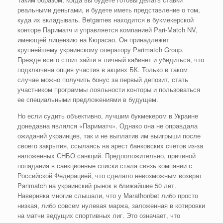
реальными деньгами, и будете иметь представление о том,
куда их вкладывать. Betgames находится в букмекерской
конторе Париматч и управляется компанией Pari-Match NV,
имеющей лицензию на Кюрасао. Он принадлежит
крупнейшему украинскому оператору Parimatch Group.
Прежде всего стоит зайти в личный кабинет и убедиться, что
подключена опция участия в акциях БК. Только в таком
случае можно получить бонус за первый депозит, стать
участником программы лояльности конторы и пользоваться
ее специальными предложениями в будущем.
Но если судить объективно, лучшим букмекером в Украине
донедавна являлся «Париматч». Однако она не оправдала
ожиданий украинцев, так и не выплатив им выигрыши после
своего закрытия, ссылаясь на арест банковских счетов из-за
наложенных СНБО санкций. Предположительно, причиной
попадания в санкционные списки стала связь компании с
Российской Федерацией, что сделало невозможным возврат
Parimatch на украинский рынок в ближайшие 50 лет.
Наверняка многие слышали, что у Marathonbet либо просто
низкая, либо совсем нулевая маржа, заложенная в котировки
на матчи ведущих спортивных лиг. Это означает, что