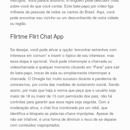
vestígios. Você parece anônimo, e ninguém pode descobrir mais
sobre você do que você contar. Este bate-papo por vídeo liga
milhares de pessoas de todos os cantos do Brasil. Aqui, você
pode encontrar seu vizinho ou um desconhecido de outra cidade
ou região.
Flirtme Flirt Chat App
Se desejar, você pode ativar a opção “encontrar estranhos com
interesse em comum” e inserir o tópico de seu interesse, mas
essa etapa é opcional. Você pode interromper a chamada ou
videochamada a qualquer momento clicando em “Parar” para sair
do bate-papo, trocar de sala ou simplesmente interromper a
chamada. O Omegle fez muito sucesso durante a pandemia do
coronavírus, por conta das medidas de isolamento social. Sendo
assim, por mais que haja a norma que peça que o usuário seja
maior de 18 ou maior de 13 com permissão dos pais, não há
controles para garantir que essa regra seja seguida. Com a
moderação ativa, o chat fica monitorado por um robô, que
identifica e bloqueia as palavras-chave impróprias. Apesar de
não ser infalível, é uma forma de diminuir o risco de se deparar
com conteúdos inapropriados.