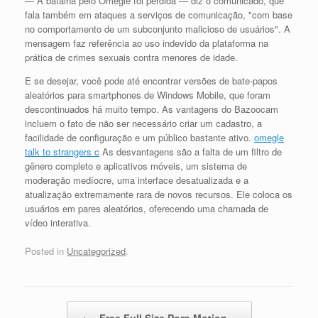
— A batalha pelo Omegle foi perdida — diz o comunicado, que
fala também em ataques a serviços de comunicação, "com base
no comportamento de um subconjunto malicioso de usuários". A
mensagem faz referência ao uso indevido da plataforma na
prática de crimes sexuais contra menores de idade.
E se desejar, você pode até encontrar versões de bate-papos
aleatórios para smartphones de Windows Mobile, que foram
descontinuados há muito tempo. As vantagens do Bazoocam
incluem o fato de não ser necessário criar um cadastro, a
facilidade de configuração e um público bastante ativo.
omegle
talk to strangers c
As desvantagens são a falta de um filtro de
gênero completo e aplicativos móveis, um sistema de
moderação medíocre, uma interface desatualizada e a
atualização extremamente rara de novos recursos. Ele coloca os
usuários em pares aleatórios, oferecendo uma chamada de
vídeo interativa.
Posted in
Uncategorized
.
Post navigation
←
Free Full Size Porn Motion…