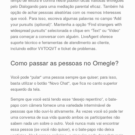
tempo de leitura e confira neste publish dicas valiosas entregues
pelo Dialogando para uma mediação parental eficaz. Também há
opção de achar pessoas aleatórias com os mesmos interesses
que você. Para isso, escreva algumas palavras no campo “Add
your pursuits (optional)”. Mantenha a opção “Find strangers with
widespread pursuits” selecionada e clique em “Text” ou “Video”
para começar a conversar com alguém. LiveAgent oferece
suporte técnico e ferramentas de atendimento ao cliente,
incluindo editor VVTOQVT e ticket de problemas.
Como passar as pessoas no Omegle?
Você pode "pular" uma pessoa sempre que quiser; para isso,
basta utilizar o botão "Novo Chat", que fica no canto superior
esquerdo da tela.
Sempre que você está tendo esse “desejo repentino”, o bate-
papo com câmera fornece uma variedade interminável de
pessoas que irão ouvi-lo ativamente. Às vezes você só pode ter
uma conversa de sua vida quando ambos os participantes não
sabem nada um sobre o outro. Você nunca mais vai encontrar
essa pessoa (se você não quiser), e o bate-papo não deixa