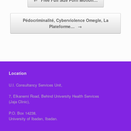
Pédocriminalité, Cyberviolence Omegle, La
Plateforme…
→
Location
U.I. Consultancy Services Unit,
7, Elkanemi Road, Behind University Health Services
(Jaja Clinic),
P.O. Box 14238,
University of Ibadan, Ibadan.