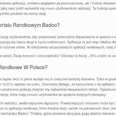
nikatowa aplikacja, zarówno względem jej przeznaczenia, jak i funkcji ofero
jaką nasz profil wyświetla się innym użytkownikom aplikacji. Ta funkcja spr
ysłała polubień tej samej rangi.
 Portalu Randkowym Badoo?
alizację użytkowników, aby proponować potencjalne dopasowania w oparciu o 
yżują się nasze drogi w życiu codziennym. Aplikacja ta jest więc idealna dl
h rozmów online. W odróżnieniu od pozostałych aplikacji randkowych, tutaj
sekcji „Twoje korzyści i oszczędności” klikniesz w ikonę „ 35% zniżki na ca
e Randkowe W Polsce?
e tagów, lecz tu jakoś wydaje się to znacznie bardziej klarowne. Tylko w grud
i 12,07% wpływu na rynku. Chociażby dlatego, że korzystanie z tej aplikacj
h producenci próbują chwytać się najbardziej desperackich taktyk. Ograniczo
nkcje, które mają zmusić użytkownika do wydania kolejnych pieniędzy.
ałych wartości, wedle kaprysów algorytmu. Poważniejszym minusem może być 
 Boo to aplikacja randkowa, która kładzie duży nacisk na pokrewność dusz (s
mechanika Badoo i Tindera, gdzie pierwsze skrzypce grają idealnie dobrane