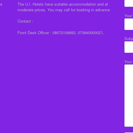
es
The U.I. Hotels have suitable accommodation and at
moderate prices. You may call for booking in advance
Your
Contact :
Front Desk Officer : 08072106893, 07084000002’I,
Subj
Your