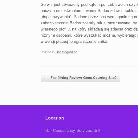
Serwis jest stworzony pod kątem potrzeb swoich użytk
naszym oczekiwaniom. Twórcy Badoo zdawali sobie spr
„dopasowywania”. Podane przez nas wymagania są anal
zabezpieczenia Badoo zostały tak skonstruowane, by ni
własnego profilu, na który składają się zdjęcia oraz
różnymi osobami, które wyszukać można, wybierając pr
w wersji płatnej to ograniczenie znika.
Posted in
Uncategorized
.
Post navigation
←
Fastflirting Review: Great Courting Site?
Location
U.I. Consultancy Services Unit,