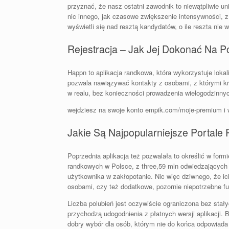
przyznać, że nasz ostatni zawodnik to niewątpliwie u
nic innego, jak czasowe zwiększenie intensywności, z 
wyświetli się nad resztą kandydatów, o ile reszta nie w
Rejestracja – Jak Jej Dokonać Na
Happn to aplikacja randkowa, która wykorzystuje lok
pozwala nawiązywać kontakty z osobami, z którymi krz
w realu, bez konieczności prowadzenia wielogodzinnyc
wejdziesz na swoje konto empik.com/moje-premium i w 
Jakie Są Najpopularniejsze Portal
Poprzednia aplikacja też pozwalała to określić w formi
randkowych w Polsce, z three,59 mln odwiedzających 
użytkownika w zakłopotanie. Nic więc dziwnego, że ic
osobami, czy też dodatkowe, pozornie niepotrzebne fu
Liczba polubień jest oczywiście ograniczona bez st
przychodzą udogodnienia z płatnych wersji aplikacji.
dobry wybór dla osób, którym nie do końca odpowiada 