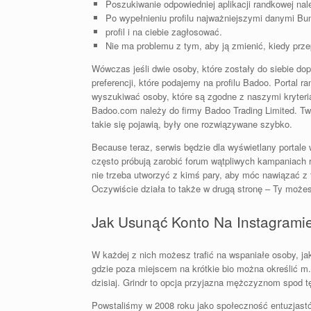
Poszukiwanie odpowiedniej aplikacji randkowej nal
Po wypełnieniu profilu najważniejszymi danymi Bum
profil i na ciebie zagłosować.
Nie ma problemu z tym, aby ją zmienić, kiedy prz
Wówczas jeśli dwie osoby, które zostały do siebie d
preferencji, które podajemy na profilu Badoo. Portal 
wyszukiwać osoby, które są zgodne z naszymi kryteria
Badoo.com należy do firmy Badoo Trading Limited. Twórc
takie się pojawią, były one rozwiązywane szybko.
Because teraz, serwis będzie dla wyświetlany portale
często próbują zarobić forum wątpliwych kampaniach
nie trzeba utworzyć z kimś pary, aby móc nawiązać z 
Oczywiście działa to także w drugą stronę – Ty moż
Jak Usunąć Konto Na Instagrami
W każdej z nich możesz trafić na wspaniałe osoby, ja
gdzie poza miejscem na krótkie bio można określić m.in
dzisiaj. Grindr to opcja przyjazna mężczyznom spod tę
Powstaliśmy w 2008 roku jako społeczność entuzjastó