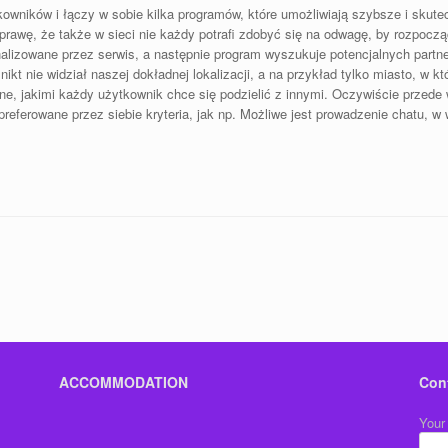
owników i łączy w sobie kilka programów, które umożliwiają szybsze i skute
awę, że także w sieci nie każdy potrafi zdobyć się na odwagę, by rozpoczą
izowane przez serwis, a następnie program wyszukuje potencjalnych partne
kt nie widział naszej dokładnej lokalizacji, a na przykład tylko miasto, w 
 dane, jakimi każdy użytkownik chce się podzielić z innymi. Oczywiście prze
eferowane przez siebie kryteria, jak np. Możliwe jest prowadzenie chatu, 
ACCOMMODATION
Con
Your