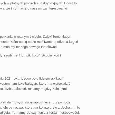
wanych w płatnych progach subskrypcyjnych. Boost to
awia, że informacja o naszym zainteresowaniu
spotkania w realnym świecie. Dzięki temu Happn
a osób, które cenią sobie możliwość spotkania kogoś
 nie musimy niczego nowego instalować.
ły asortyment Empik Foto”. Skopiuj kod i
niu 2021 roku, Badoo było liderem aplikacji
i wspominam jako bałagan, który ma wprowadzić
na liczba polubień, reklamy między kolejnymi
brak darmowych superlajków, lecz tu z pomocą
tąd chyba nazwa, która ma kojarzyć się z duchami). To
 zdjęcia. Tu mamy do czynienia z testami osobowości,