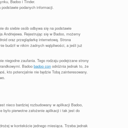
ynku, Badoo i Tinder.
a podstawie podanych informacji.
ie do siebie osób odbywa się na podstawie
ieja Andriejewa. Rejestrując się w Badoo, możemy
oid oraz przeglądarkę internetową. Strona
ie budził w nikim żadnych wątpliwości, a jeśli już
nie niegodne zaufania. Tego rodzaju podejrzane strony
i randkowymi. Badoo
badoo con
odróżnia jednak to, że
oś, kto potencjalnie nie będzie Tobą zainteresowany.
wo.
est nieco bardziej rozbudowany w aplikacji Badoo,
 było pierwotne założenie aplikacji i tak jest do
drożej w kontekście jednego miesiąca. Trzeba jednak