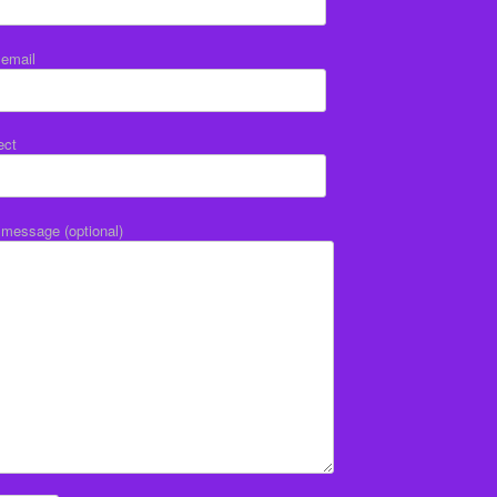
 email
ect
 message (optional)