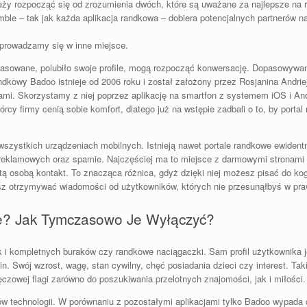
eży rozpocząć się od zrozumienia dwóch, które są uważane za najlepsze na r
ble – tak jak każda aplikacja randkowa – dobiera potencjalnych partnerów n
eprowadzamy się w inne miejsce.
opasowane, polubiło swoje profile, mogą rozpocząć konwersację. Dopasowywan
randkowy Badoo istnieje od 2006 roku i został założony przez Rosjanina Andr
mi. Skorzystamy z niej poprzez aplikację na smartfon z systemem iOS i Andr
y firmy cenią sobie komfort, dlatego już na wstępie zadbali o to, by portal n
 wszystkich urządzeniach mobilnych. Istnieją nawet portale randkowe ewident
 reklamowych oraz spamie. Najczęściej ma to miejsce z darmowymi stronam
tą osobą kontakt. To znacząca różnica, gdyż dzięki niej możesz pisać do kog
esz otrzymywać wiadomości od użytkowników, których nie przesunąłbyś w pra
e? Jak Tymczasowo Je Wyłączyć?
k i kompletnych buraków czy randkowe naciągaczki. Sam profil użytkownika j
. Swój wzrost, wagę, stan cywilny, chęć posiadania dzieci czy interest. Takie
czowej flagi zarówno do poszukiwania przelotnych znajomości, jak i miłości.
w technologii. W porównaniu z pozostałymi aplikacjami tylko Badoo wypada 