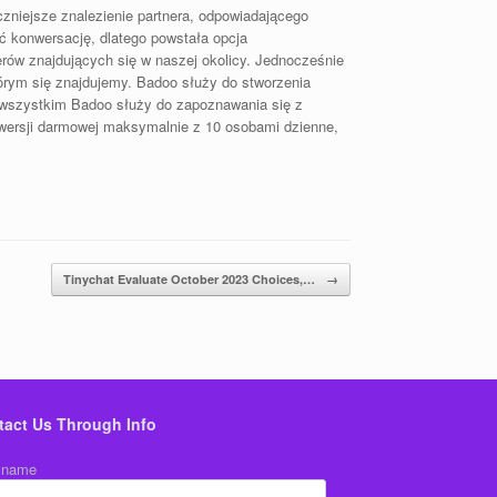
czniejsze znalezienie partnera, odpowiadającego
ć konwersację, dlatego powstała opcja
rów znajdujących się w naszej okolicy. Jednocześnie
którym się znajdujemy. Badoo służy do stworzenia
de wszystkim Badoo służy do zapoznawania się z
w wersji darmowej maksymalnie z 10 osobami dzienne,
Tinychat Evaluate October 2023 Choices,…
→
tact Us Through Info
 name