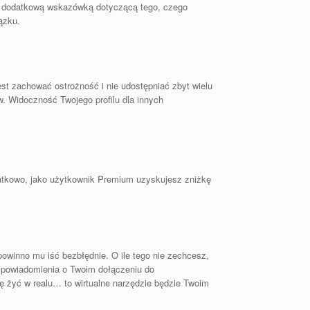
być dodatkową wskazówką dotyczącą tego, czego
ązku.
est zachować ostrożność i nie udostępniać zbyt wielu
w. Widoczność Twojego profilu dla innych
datkowo, jako użytkownik Premium uzyskujesz zniżkę
owinno mu iść bezbłędnie. O ile tego nie zechcesz,
o powiadomienia o Twoim dołączeniu do
ię żyć w realu… to wirtualne narzędzie będzie Twoim