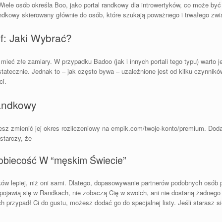
. Wiele osób określa Boo, jako portal randkowy dla introwertyków, co może 
andkowy skierowany głównie do osób, które szukają poważnego i trwałego zwi
f: Jaki Wybrać?
eć złe zamiary. W przypadku Badoo (jak i innych portali tego typu) warto j
tatecznie. Jednak to – jak często bywa – uzależnione jest od kilku czynnikó
ci.
Randkowy
ożesz zmienić jej okres rozliczeniowy na empik.com/twoje-konto/premium. Do
starczy, że
obiecość W “męskim Świecie”
w lepiej, niż oni sami. Dlatego, dopasowywanie partnerów podobnych osób p
e pojawią się w Randkach, nie zobaczą Cię w swoich, ani nie dostaną żadneg
h przypadł Ci do gustu, możesz dodać go do specjalnej listy. Jeśli starasz s