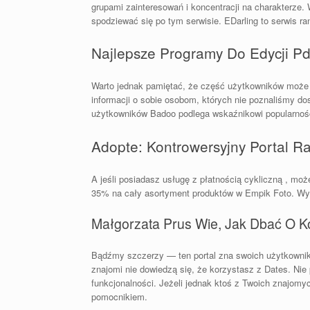
grupami zainteresowań i koncentracji na charakterze
spodziewać się po tym serwisie. EDarling to serwis r
Najlepsze Programy Do Edycji Pd
Warto jednak pamiętać, że część użytkowników może mi
informacji o sobie osobom, których nie poznaliśmy dos
użytkowników Badoo podlega wskaźnikowi popularnoś
Adopte: Kontrowersyjny Portal 
A jeśli posiadasz usługę z płatnością cykliczną , m
35% na cały asortyment produktów w Empik Foto. Wy
Małgorzata Prus Wie, Jak Dbać O K
Bądźmy szczerzy — ten portal zna swoich użytkownikó
znajomi nie dowiedzą się, że korzystasz z Dates. Ni
funkcjonalności. Jeżeli jednak ktoś z Twoich znajomyc
pomocnikiem.