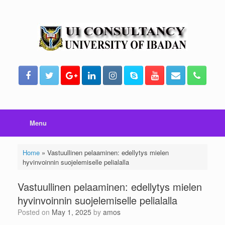
Skip
to
content
Menu
Home
»
Vastuullinen pelaaminen: edellytys mielen
hyvinvoinnin suojelemiselle pelialalla
Vastuullinen pelaaminen: edellytys mielen
hyvinvoinnin suojelemiselle pelialalla
Posted on
May 1, 2025
by
amos