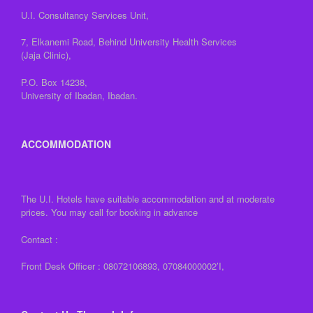
U.I. Consultancy Services Unit,
7, Elkanemi Road, Behind University Health Services
(Jaja Clinic),
P.O. Box 14238,
University of Ibadan, Ibadan.
ACCOMMODATION
The U.I. Hotels have suitable accommodation and at moderate
prices. You may call for booking in advance
Contact :
Front Desk Officer : 08072106893, 07084000002’I,