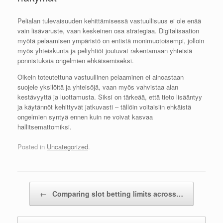
Pelialan tulevaisuuden kehittämisessä vastuullisuus ei ole enää
vain lisävaruste, vaan keskeinen osa strategiaa. Digitalisaation
myötä pelaamisen ympäristö on entistä monimuotoisempi, jolloin
myös yhteiskunta ja peliyhtiöt joutuvat rakentamaan yhteisiä
ponnistuksia ongelmien ehkäisemiseksi.
Oikein toteutettuna vastuullinen pelaaminen ei ainoastaan
suojele yksilöitä ja yhteisöjä, vaan myös vahvistaa alan
kestävyyttä ja luottamusta. Siksi on tärkeää, että tieto lisääntyy
ja käytännöt kehittyvät jatkuvasti – tällöin voitaisiin ehkäistä
ongelmien syntyä ennen kuin ne voivat kasvaa
hallitsemattomiksi.
Posted in
Uncategorized
.
Post navigation
←
Comparing slot betting limits across…