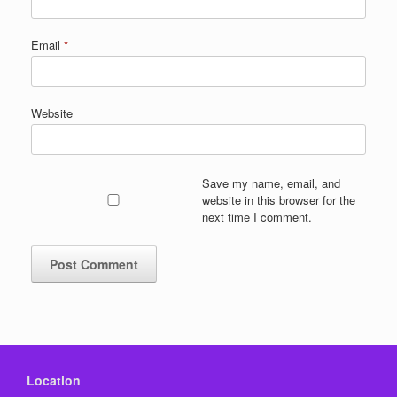
Email
*
Website
Save my name, email, and
website in this browser for the
next time I comment.
Location